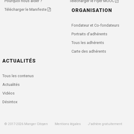
Pourquoi nous aider ?
Télécharger le Flyer MOOC
Télécharger le Manifeste
ORGANISATION
Fondateur et Co-fondateurs
Portraits d'adhérents
Tous les adhérents
Carte des adhérents
ACTUALITÉS
Tous les contenus
Actualités
Vidéos
Désintox
© 2017-
2026
Manger Citoyen
Mentions légales
J'adhère gratuitement